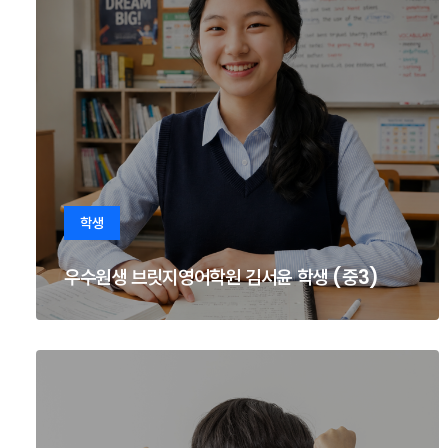
학생
우수원생 브릿지영어학원 김서윤 학생 (중3)