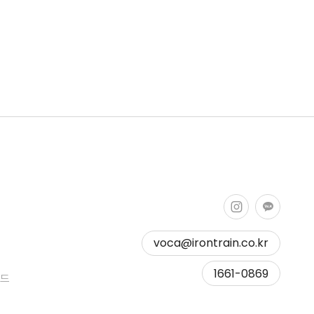
voca@irontrain.co.kr
Copy to clipboard
1661-0869
모드
Copied !