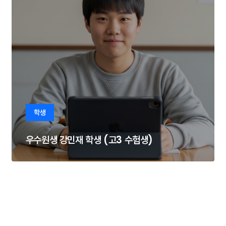
학생
우수원생 강민재 학생 (고3 수험생)