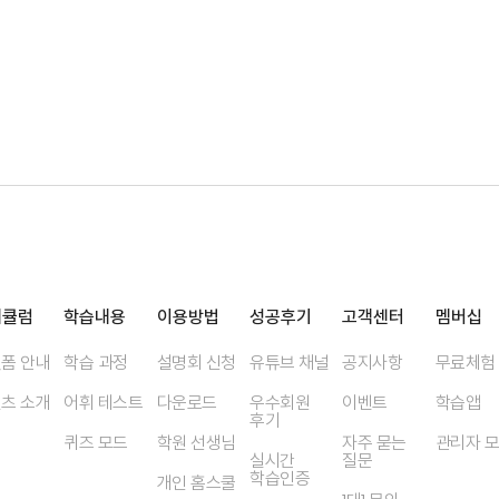
리큘럼
학습내용
이용방법
성공후기
고객센터
멤버십
폼 안내
학습 과정
설명회 신청
유튜브 채널
공지사항
무료체험
츠 소개
어휘 테스트
다운로드
우수회원
이벤트
학습앱
후기
퀴즈 모드
학원 선생님
자주 묻는
관리자 
실시간
질문
학습인증
개인 홈스쿨